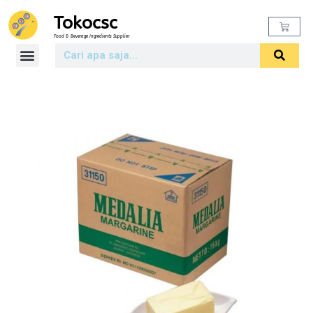
Tokocsc
Food & Beverage Ingredients Supplier